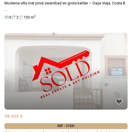
Moderne villa met privé zwembad en grote kelder – Daya Vieja, Costa B
...
2
3
2
133 m
98 000 €
REF - 37221