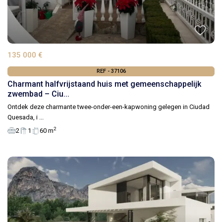
135 000 €
REF - 37106
Charmant halfvrijstaand huis met gemeenschappelijk
zwembad – Ciu...
Ontdek deze charmante twee-onder-een-kapwoning gelegen in Ciudad
Quesada, i
...
2
2
1
60 m