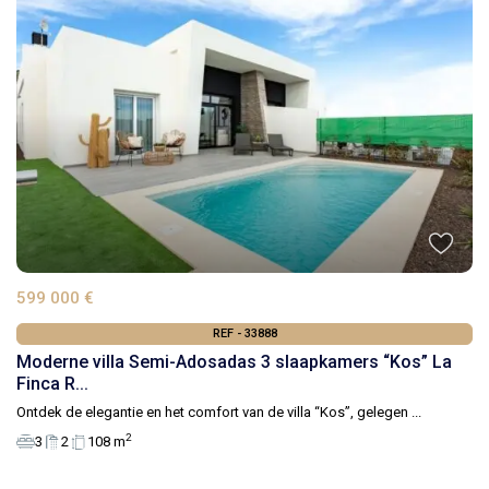
599 000 €
REF - 33888
Moderne villa Semi-Adosadas 3 slaapkamers “Kos” La
Finca R...
Ontdek de elegantie en het comfort van de villa “Kos”, gelegen
...
2
3
2
108 m