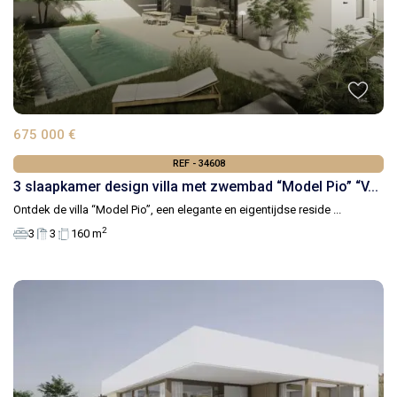
675 000 €
REF - 34608
3 slaapkamer design villa met zwembad “Model Pio” “V...
Ontdek de villa “Model Pio”, een elegante en eigentijdse reside
...
2
3
3
160 m