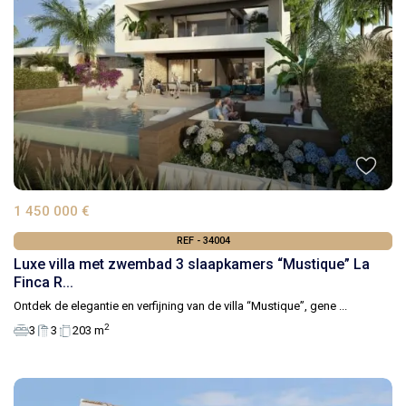
1 450 000 €
REF - 34004
Luxe villa met zwembad 3 slaapkamers “Mustique” La
Finca R...
Ontdek de elegantie en verfijning van de villa “Mustique”, gene
...
2
3
3
203 m