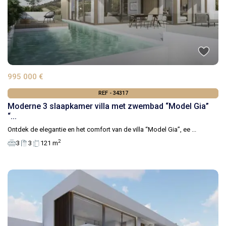
995 000 €
REF - 34317
Moderne 3 slaapkamer villa met zwembad “Model Gia”
“...
Ontdek de elegantie en het comfort van de villa “Model Gia”, ee
...
2
3
3
121 m