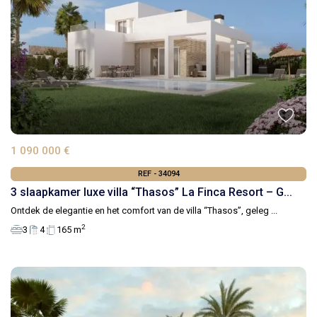
1 090 000 €
REF - 34094
3 slaapkamer luxe villa “Thasos” La Finca Resort – G...
Ontdek de elegantie en het comfort van de villa “Thasos”, geleg
...
2
3
4
165 m