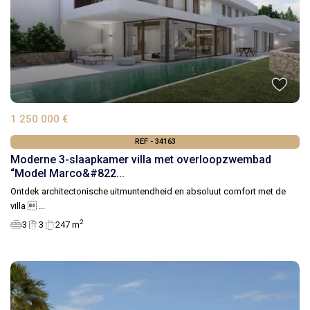
1 250 000 €
REF - 34163
Moderne 3-slaapkamer villa met overloopzwembad
“Model Marco&#822...
Ontdek architectonische uitmuntendheid en absoluut comfort met de
villa 
...
2
3
3
247 m