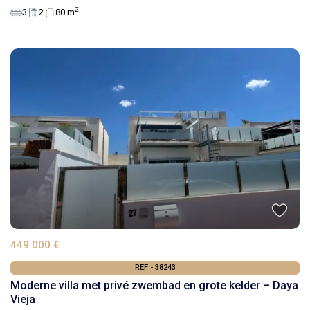
2
3
2
80 m
449 000 €
REF - 38243
Moderne villa met privé zwembad en grote kelder – Daya
Vieja