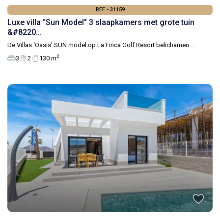
REF - 31159
Luxe villa “Sun Model” 3 slaapkamers met grote tuin
&#8220...
De Villas ‘Oasis’ SUN model op La Finca Golf Resort belichamen
...
2
3
2
130 m