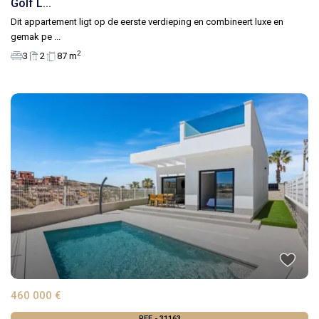
Golf L...
Dit appartement ligt op de eerste verdieping en combineert luxe en
gemak pe
...
2
3
2
87 m
460 000 €
REF - 31163