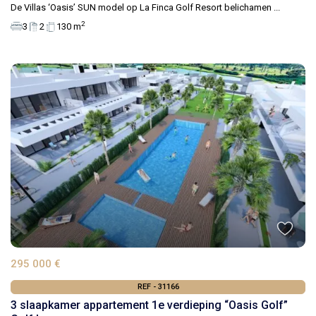
De Villas ‘Oasis’ SUN model op La Finca Golf Resort belichamen
...
2
3
2
130 m
295 000 €
REF - 31166
3 slaapkamer appartement 1e verdieping “Oasis Golf”