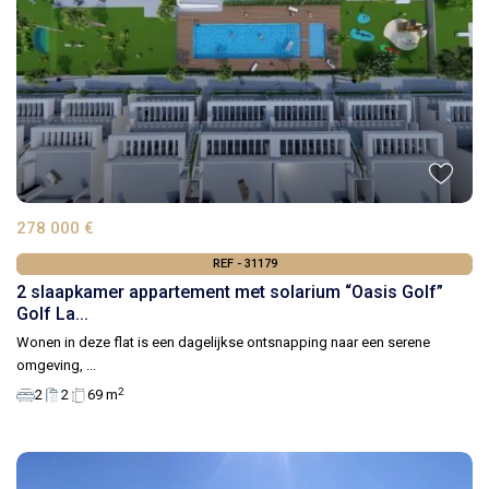
278 000 €
REF - 31179
2 slaapkamer appartement met solarium “Oasis Golf”
Golf La...
Wonen in deze flat is een dagelijkse ontsnapping naar een serene
omgeving,
...
2
2
2
69 m