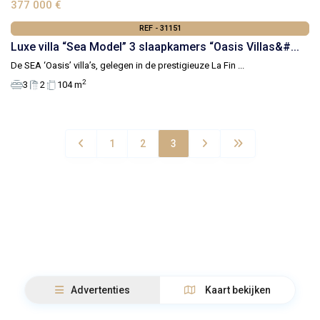
377 000 €
REF - 31151
Luxe villa “Sea Model” 3 slaapkamers “Oasis Villas&#...
De SEA ‘Oasis’ villa’s, gelegen in de prestigieuze La Fin
...
2
3
2
104 m
1
2
3
Advertenties
Kaart bekijken