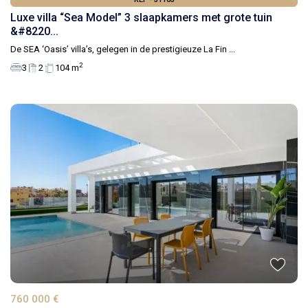
Luxe villa “Sea Model” 3 slaapkamers met grote tuin
&#8220...
De SEA ‘Oasis’ villa’s, gelegen in de prestigieuze La Fin
...
2
3
2
104 m
760 000 €