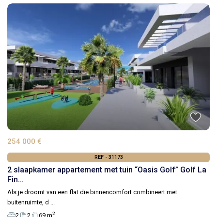
254 000 €
REF - 31173
2 slaapkamer appartement met tuin “Oasis Golf” Golf La
Fin...
Als je droomt van een flat die binnencomfort combineert met
buitenruimte, d
...
2
2
2
69 m