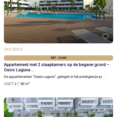
240 000 €
REF - 31644
Appartement met 2 slaapkamers op de begane grond –
Oasis Laguna ...
De appartementen “Oasis Laguna”, gelegen in het prestigieuze pr
...
2
2
2
82 m