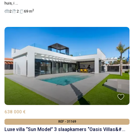
huis, i
...
2
2
2
69 m
638 000 €
REF - 31169
Luxe villa “Sun Model” 3 slaapkamers “Oasis Villas&#...