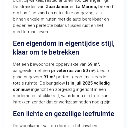
dicht bij winkels, restaurants en voorzieningen ligt.
De stranden van
Guardamar
en
La Marina,
bekend
om hun fijne zand en natuurlijke omgeving, zijn
binnen enkele minuten met de auto bereikbaar en
bieden een perfecte balans tussen rust en het
mediterrane leven.
Een eigendom in eigentijdse stijl,
klaar om te betrekken
Met een bewoonbare oppervlakte van
69 m²,
aangevuld met een
privéterras van 50 m²,
biedt dit
pand ongeveer
91 m²
perfect geoptimaliseerde
totale ruimte. De bungalow
is in juli 2025
volledig
opnieuw
ingericht en zorgvuldig ingericht in een
moderne en strakke stijl, waardoor u er direct kunt
intrekken zonder dat er werkzaamheden nodig zijn.
Een lichte en gezellige leefruimte
De woonkamer valt op door zijn lichtinval en