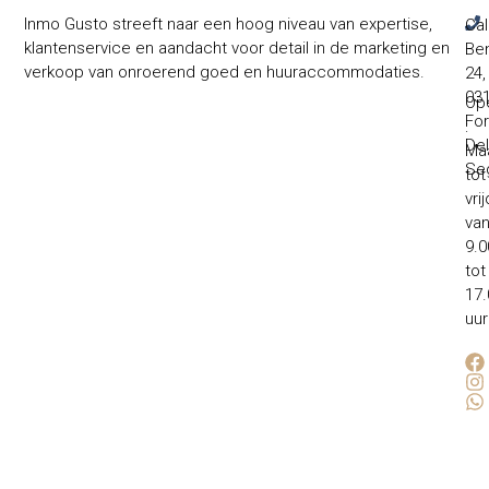
Inmo Gusto streeft naar een hoog niveau van expertise,
Cal
klantenservice en aandacht voor detail in de marketing en
Ben
verkoop van onroerend goed en huuraccommodaties.
24,
031
Ope
Fo
:
Del
Ma
Se
tot
vri
va
9.0
tot
17.
uur