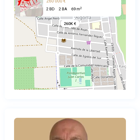
260 000 €
2
2 BD
2 BA
69 m
260K €