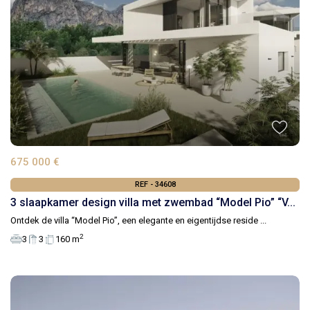
675 000 €
REF - 34608
3 slaapkamer design villa met zwembad “Model Pio” “V...
Ontdek de villa “Model Pio”, een elegante en eigentijdse reside
...
2
3
3
160 m