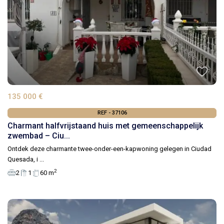
135 000 €
REF - 37106
Charmant halfvrijstaand huis met gemeenschappelijk
zwembad – Ciu...
Ontdek deze charmante twee-onder-een-kapwoning gelegen in Ciudad
Quesada, i
...
2
2
1
60 m