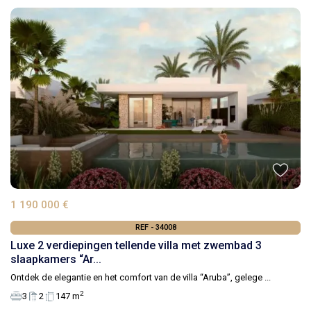
1 190 000 €
REF - 34008
Luxe 2 verdiepingen tellende villa met zwembad 3
slaapkamers “Ar...
Ontdek de elegantie en het comfort van de villa “Aruba”, gelege
...
2
3
2
147 m