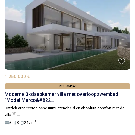
1 250 000 €
REF - 34163
Moderne 3-slaapkamer villa met overloopzwembad
“Model Marco&#822...
Ontdek architectonische uitmuntendheid en absoluut comfort met de
villa 
...
2
3
3
247 m