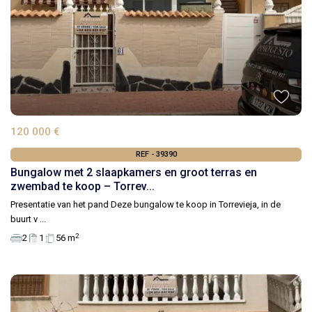
120 000 €
REF - 39390
Bungalow met 2 slaapkamers en groot terras en
zwembad te koop – Torrev...
Presentatie van het pand Deze bungalow te koop in Torrevieja, in de
buurt v
...
2
2
1
56 m