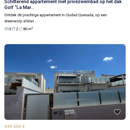
Schitterend appartement met privézwembad op het dak
Golf “La Mar...
Ontdek dit prachtige appartement in Ciudad Quesada, op een
steenworp afstan
...
2
3
2
80 m
449 000 €