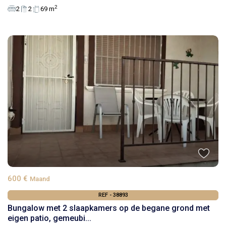
2
2
2
69 m
600 €
Maand
REF - 38893
Bungalow met 2 slaapkamers op de begane grond met
eigen patio, gemeubi...