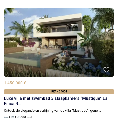
1 450 000 €
REF - 34004
Luxe villa met zwembad 3 slaapkamers “Mustique” La
Finca R...
Ontdek de elegantie en verfijning van de villa “Mustique”, gene
...
2
3
3
203 m