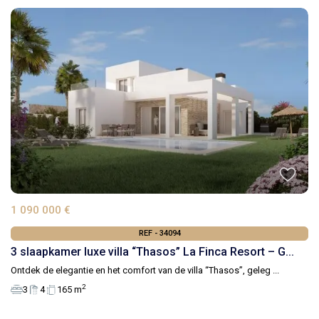
1 090 000 €
REF - 34094
3 slaapkamer luxe villa “Thasos” La Finca Resort – G...
Ontdek de elegantie en het comfort van de villa “Thasos”, geleg
...
2
3
4
165 m