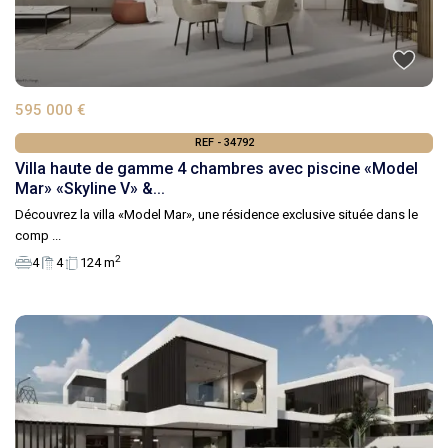
595 000 €
REF - 34792
Villa haute de gamme 4 chambres avec piscine «Model
Mar» «Skyline V» &...
Découvrez la villa «Model Mar», une résidence exclusive située dans le
comp
...
2
4
4
124 m