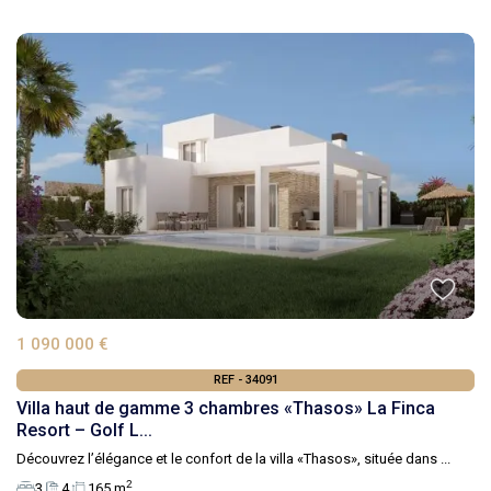
1 090 000 €
REF - 34091
Villa haut de gamme 3 chambres «Thasos» La Finca
Resort – Golf L...
Découvrez l’élégance et le confort de la villa «Thasos», située dans
...
2
3
4
165 m