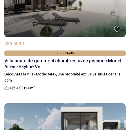
750 000 €
REF - 34735
Villa haute de gamme 4 chambres avec piscine «Model
Aire» «Skyline V»...
Découvrez la villa «Model Aire», une propriété exclusive située dans le
com
...
2
4
4
124 m