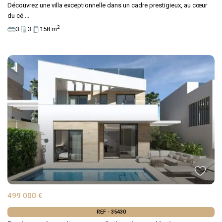
Découvrez une villa exceptionnelle dans un cadre prestigieux, au cœur
du cé
...
2
3
3
158 m
499 000 €
REF - 35430