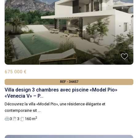
675 000 €
REF - 34457
Villa design 3 chambres avec piscine «Model Pio»
«Venecia V» – P...
Découvrez la villa «Model Pio», une résidence élégante et
contemporaine sit
...
2
3
3
160 m