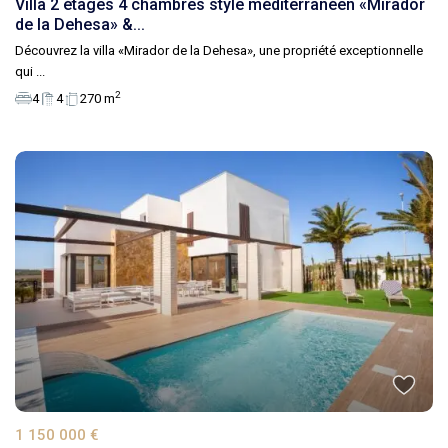
Villa 2 étages 4 chambres style méditerranéen «Mirador
de la Dehesa» &...
Découvrez la villa «Mirador de la Dehesa», une propriété exceptionnelle
qui
...
2
4
4
270 m
1 150 000 €