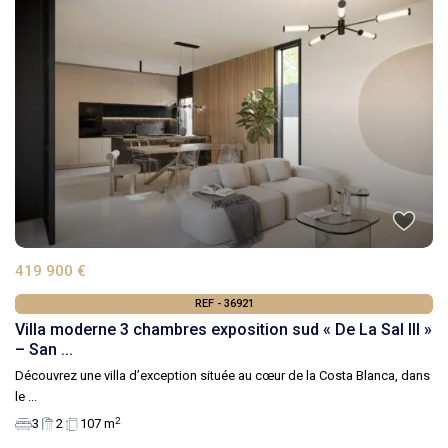
419 900 €
REF - 36921
Villa moderne 3 chambres exposition sud « De La Sal III »
– San ...
Découvrez une villa d’exception située au cœur de la Costa Blanca, dans
le
...
2
3
2
107 m