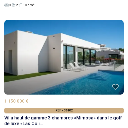
2
3
2
107 m
1 150 000 €
REF - 36102
Villa haut de gamme 3 chambres «Mimosa» dans le golf
de luxe «Las Coli...