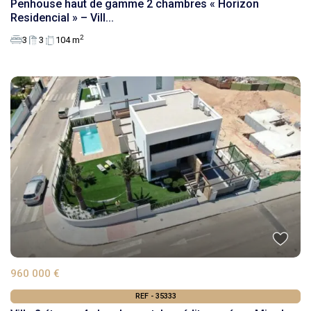
Penhouse haut de gamme 2 chambres « Horizon
Residencial » – Vill...
2
3
3
104 m
960 000 €
REF - 35333