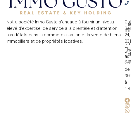
Notre société Inmo Gusto s’engage à fournir un niveau
Cal
He
élevé d’expertise, de service à la clientèle et d’attention
Ben
d’o
aux détails dans la commercialisation et la vente de biens
24,
:
immobiliers et de propriétés locatives.
031
Du
Fo
lun
Del
au
Se
ven
de
9h
à
17