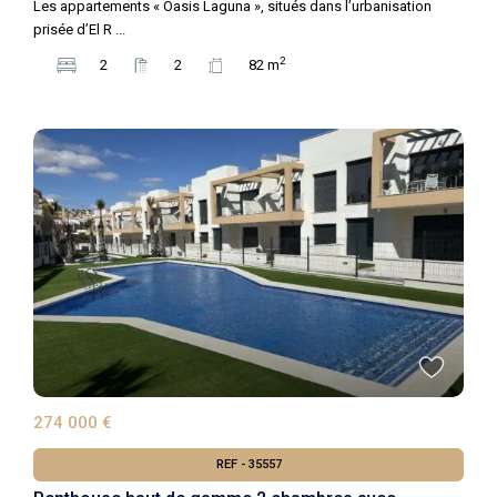
Les appartements « Oasis Laguna », situés dans l’urbanisation
prisée d’El R
...
2
2
2
82 m
274 000 €
REF - 35557