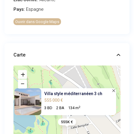
Pays:
Espagne
Ouvrir dans Google Maps
Carte
Villa style méditerranéen 3 ch
555 000 €
2
3 BD
2 BA
134 m
555K €