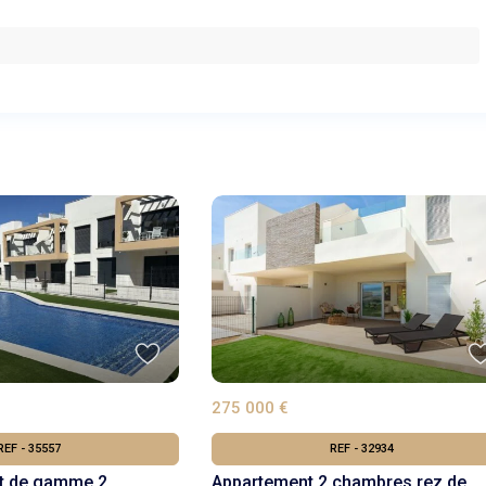
275 000 €
REF - 35557
REF - 32934
t de gamme 2
Appartement 2 chambres rez de