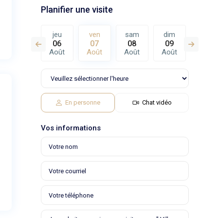
Planifier une visite
sam
jeu
ven
sam
dim
lun
15
06
07
08
09
10
Août
Août
Août
Août
Août
Août
En personne
Chat vidéo
Vos informations