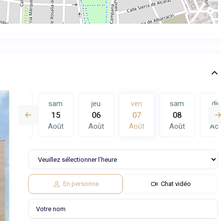
ven
sam
jeu
ven
sam
di
14
15
06
07
08
0
Août
Août
Août
Août
Août
Ao
ven
sam
14
15
Août
Août
En personne
Chat vidéo