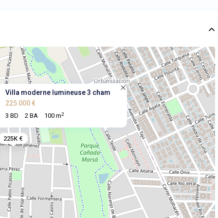
Villa moderne lumineuse 3 cham
225 000 €
2
3 BD
2 BA
100 m
225K €