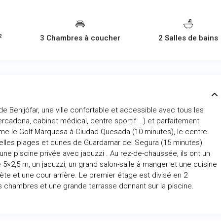
mer
jeu
ven
2
3 Chambres à coucher
2 Salles de bains
12
13
14
Août
Août
Août
 Benijófar, une ville confortable et accessible avec tous les
rcadona, cabinet médical, centre sportif …) et parfaitement
mme le Golf Marquesa à Ciudad Quesada (10 minutes), le centre
belles plages et dunes de Guardamar del Segura (15 minutes)
 une piscine privée avec jacuzzi . Au rez-de-chaussée, ils ont un
 5×2,5 m, un jacuzzi, un grand salon-salle à manger et une cuisine
te et une cour arrière. Le premier étage est divisé en 2
s chambres et une grande terrasse donnant sur la piscine.