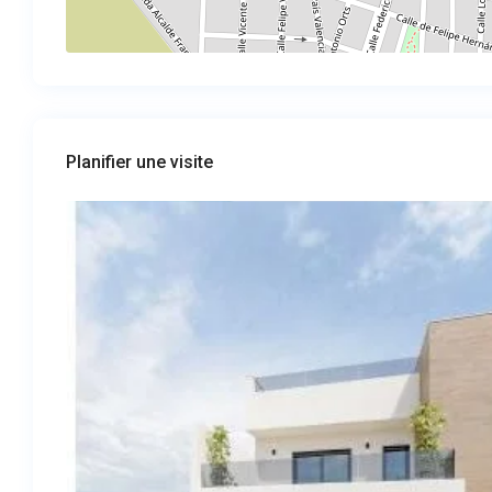
Planifier une visite
lun
mar
mer
jeu
10
11
12
13
Août
Août
Août
Août
lun
mar
mer
jeu
10
11
12
13
Août
Août
Août
Août