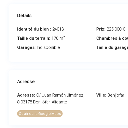
Détails
Identité du bien :
24013
Prix:
225 000 €
2
Taille du terrain:
170 m
Chambres à co
Garages:
Indisponible
Taille du garag
Adresse
Adresse:
C/ Juan Ramón Jiménez,
Ville:
Benijofar
8 03178 Benijófar, Alicante
Ouvrir dans Google Maps