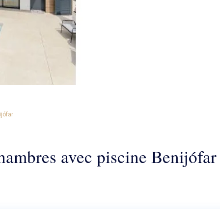
jófar
hambres avec piscine Benijófar