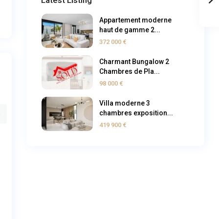
Latest Listing
Appartement moderne
haut de gamme 2...
372 000 €
Charmant Bungalow 2
Chambres de Pla...
98 000 €
m
lun
mar
mer
jeu
ven
Villa moderne 3
chambres exposition...
9
10
11
12
13
14
ût
Août
Août
Août
Août
Août
419 900 €