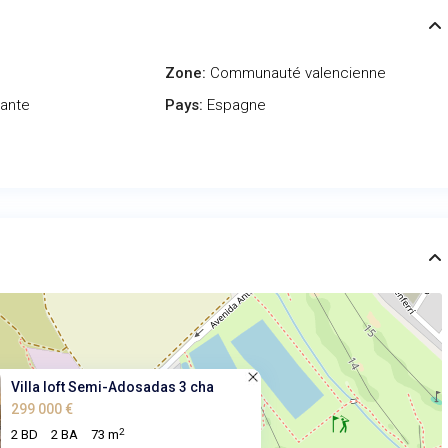
Zone:
Communauté valencienne
cante
Pays:
Espagne
Villa loft Semi-Adosadas 3 cha
299 000 €
2
2 BD
2 BA
73 m