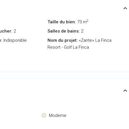
2
Taille du bien:
73 m
ucher:
2
Salles de bains:
2
e:
Indisponible
Nom du projet:
«Zante» La Finca
Resort - Golf La Finca
Moderne