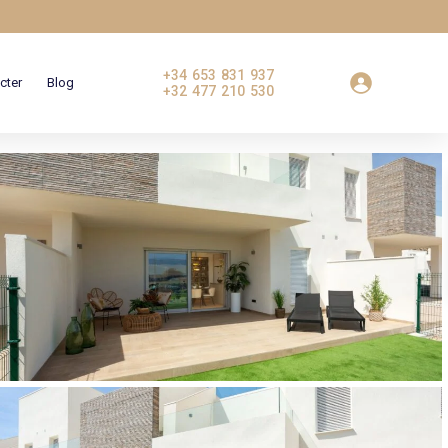
+34 653 831 937
cter
Blog
+32 477 210 530