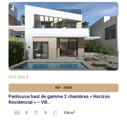
499 000 €
REF - 35430
Penhouse haut de gamme 2 chambres « Horizon
Residencial » – Vill...
2
3
3
104 m