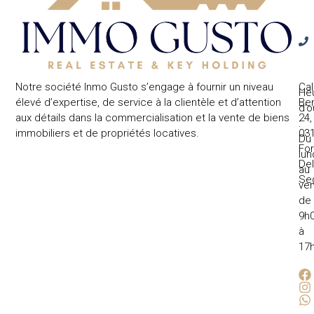
Notre société Inmo Gusto s’engage à fournir un niveau
Cal
He
élevé d’expertise, de service à la clientèle et d’attention
Ben
d’o
aux détails dans la commercialisation et la vente de biens
24,
:
immobiliers et de propriétés locatives.
031
Du
Fo
lun
Del
au
Se
ven
de
9h
à
17