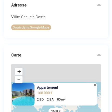
Adresse
Ville:
Orihuela Costa
Ouvrir dans Google Maps
Carte
Appartement
168 000 €
2
2 BD
2 BA
80 m
168K €