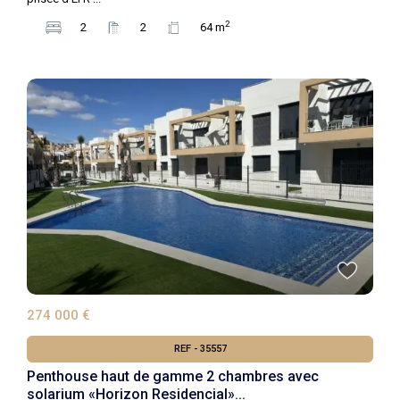
2
2
2
64 m
274 000 €
REF - 35557
Penthouse haut de gamme 2 chambres avec
solarium «Horizon Residencial»...