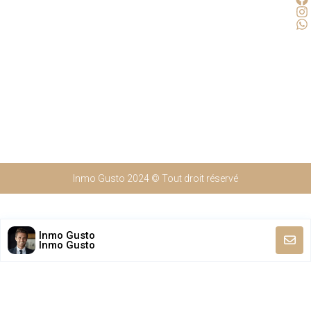
Inmo Gusto 2024 © Tout droit réservé
Inmo Gusto
Inmo Gusto
Nederlands
(
Néerlandais
)
English
(
Anglais
)
Français
Español
(
Espagnol
)