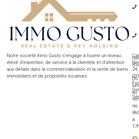
Notre société Inmo Gusto s’engage à fournir un niveau
Cal
He
élevé d’expertise, de service à la clientèle et d’attention
Ben
d’o
aux détails dans la commercialisation et la vente de biens
24,
:
immobiliers et de propriétés locatives.
031
Du
Fo
lun
Del
au
Se
ven
de
9h
à
17