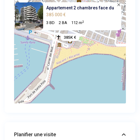
Appartement 2 chambres face du
385 000 €
2
3 BD
2 BA
112 m
385K €
Planifier une visite