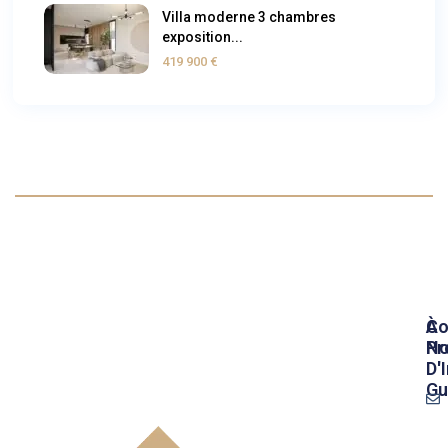
Villa moderne 3 chambres
exposition...
419 900 €
À
Co
Pr
No
D'
Gu