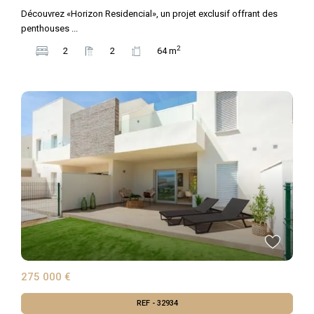
Découvrez «Horizon Residencial», un projet exclusif offrant des
penthouses
...
2
2
2
64 m
275 000 €
REF - 32934