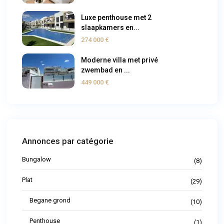
Luxe penthouse met 2
slaapkamers en...
274 000 €
Moderne villa met privé
zwembad en ...
449 000 €
Annonces par catégorie
Bungalow
(8)
Plat
(29)
Begane grond
(10)
Penthouse
(1)