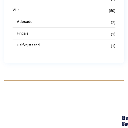
Villa
(50)
Adosado
(7)
Finca's
(1)
Halfvrijstaand
(1)
Ov
N
In
Co