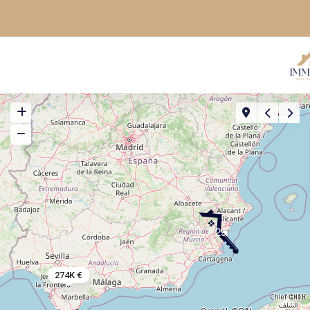
29
274K €