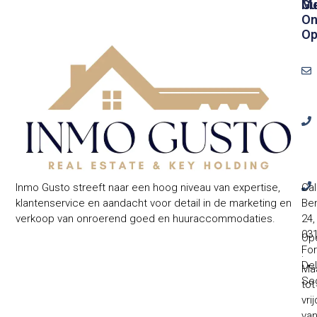
Gu
Me
On
O
Inmo Gusto streeft naar een hoog niveau van expertise,
Cal
klantenservice en aandacht voor detail in de marketing en
Ben
verkoop van onroerend goed en huuraccommodaties.
24,
031
Ope
Fo
:
Del
Ma
Se
tot
vri
va