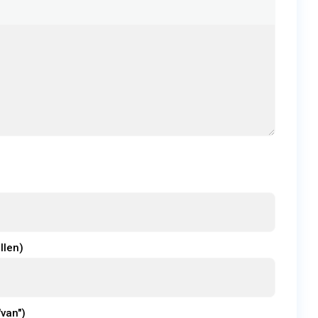
llen)
"van")