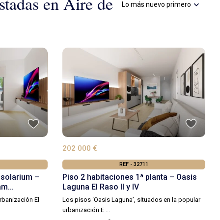
stadas en Aire de
Lo más nuevo primero
202 000 €
REF - 32711
 solarium –
Piso 2 habitaciones 1ª planta – Oasis
m...
Laguna El Raso II y IV
rbanización El
Los pisos ‘Oasis Laguna’, situados en la popular
urbanización E
...