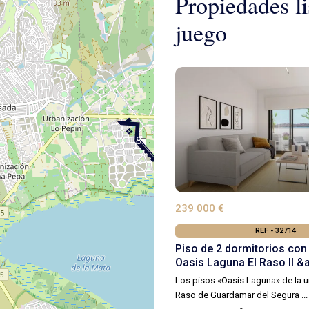
Propiedades li
juego
8
239 000 €
REF - 32714
Piso de 2 dormitorios con
Oasis Laguna El Raso II &a
Los pisos «Oasis Laguna» de la u
Raso de Guardamar del Segura
...