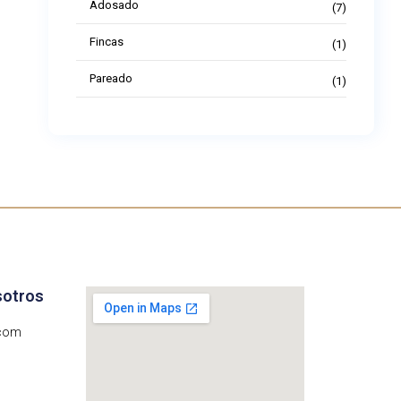
Adosado
(7)
Fincas
(1)
Pareado
(1)
sotros
.com