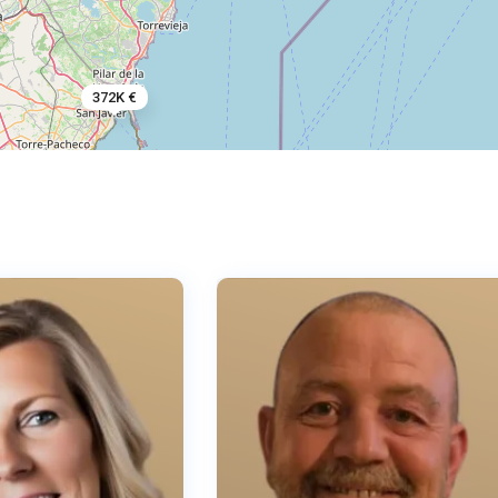
372K €