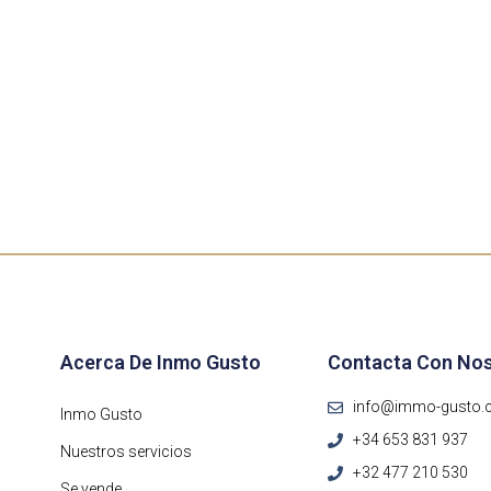
Acerca De Inmo Gusto
Contacta Con No
info@immo-gusto
Inmo Gusto
+34 653 831 937
Nuestros servicios
+32 477 210 530
Se vende