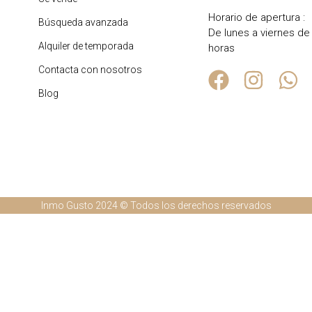
Horario de apertura :
Búsqueda avanzada
De lunes a viernes de
Alquiler de temporada
horas
Contacta con nosotros
Blog
Inmo Gusto 2024 © Todos los derechos reservados
rlands
(
Holandés
)
English
(
Inglés
)
Français
(
Francés
)