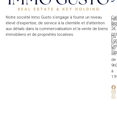
Notre société Inmo Gusto s’engage à fournir un niveau
Cal
He
élevé d’expertise, de service à la clientèle et d’attention
Ben
d’o
aux détails dans la commercialisation et la vente de biens
24,
:
immobiliers et de propriétés locatives.
031
Du
Fo
lun
Del
au
Se
ven
de
9h
à
17