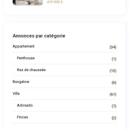
419 900 €
Annonces par catégorie
Appartement
(34)
Penthouse
(1)
Rez de chaussée
(13)
Bungalow
(6)
Villa
(61)
Adosado
(7)
Fincas
(2)